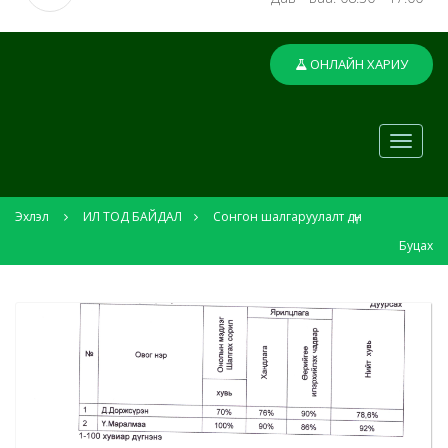
ОНЛАЙН ХАРИУ
Эхлэл
ИЛ ТОД БАЙДАЛ
Сонгон шалгаруулалт дүн
Буцах