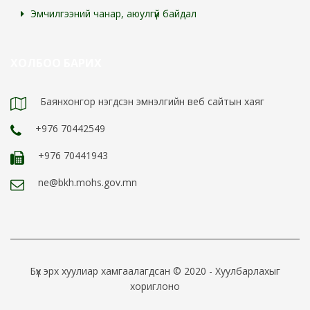
Эмчилгээний чанар, аюулгүй байдал
ХОЛБОО БАРИХ
Баянхонгор нэгдсэн эмнэлгийн веб сайтын хаяг
+976 70442549
+976 70441943
ne@bkh.mohs.gov.mn
Бүх эрх хуулиар хамгаалагдсан © 2020 - Хуулбарлахыг
хориглоно