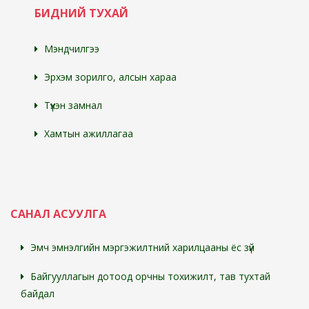
БИДНИЙ ТУХАЙ
Мэндчилгээ
Эрхэм зорилго, алсын хараа
Түүхэн замнал
Хамтын ажиллагаа
САНАЛ АСУУЛГА
Эмч эмнэлгийн мэргэжилтний харилцааны ёс зүй
Байгууллагын дотоод орчны тохижилт, тав тухтай
байдал