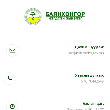
Цахим шуудан:
ne@bkh.mohs.gov.mn
Утасны дугаар:
+976 70442549
Ажлын цаг:
Дав - Баа: 08:30 - 17:00