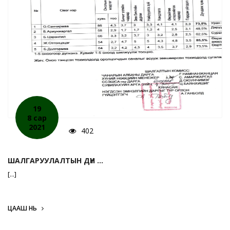
19
8 сар
2021
402
ШАЛГАРУУЛАЛТЫН ДҮН ...
[...]
ЦААШ НЬ